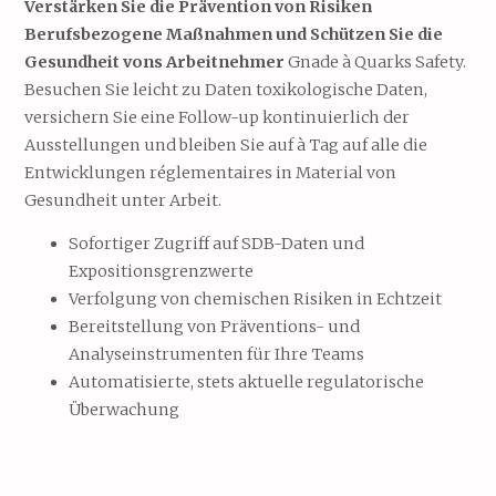
Verstärken Sie
die
Prävention
von
Risiken
Berufsbezogene Maßnahmen
und
Schützen Sie
die
Gesundheit
von
s
Arbeitnehmer
Gnade
à
Quarks
Safety.
Besuchen Sie
leicht
zu
Daten
toxikologische Daten,
versichern Sie
eine
Follow-up
kontinuierlich
der
Ausstellungen
und
bleiben Sie auf
à
Tag
auf
alle
die
Entwicklungen
réglementaires
in
Material
von
Gesundheit
unter
Arbeit.
Sofortiger Zugriff auf SDB-Daten und
Expositionsgrenzwerte
Verfolgung von chemischen Risiken in Echtzeit
Bereitstellung von Präventions- und
Analyseinstrumenten für Ihre Teams
Automatisierte, stets aktuelle regulatorische
Überwachung