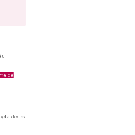
és
orme de
ompte donne