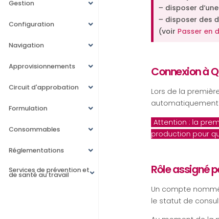
Gestion
– disposer d’un
– disposer des d
Configuration
(voir
Passer en 
Navigation
Approvisionnements
Connexion à Q
Circuit d'approbation
Lors de la premièr
automatiquement
Formulation
Attention : la pre
Consommables
production pour qu
Réglementations
Rôle assigné p
Services de prévention et
de santé au travail
Un compte nom
le statut de consul