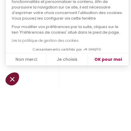
fonctionnalités et personnaliser le contenu. Afin de
poursuivre la navigation sur ce site, il est nécessaire
d'exprimer votre choix concernant l'utilisation des cookies.
Vous pouvez les configurer via cette fenêtre
Pour modifier vos préférences par la suite, cliquez sur le
lien 'Préférences de cookies' situé dans le pied de page.
Lire la politique de gestion des cookies
Consentements certifiés par
Non merci
Je choisis
OK pour moi
Plateforme de Gestion du Consentement : Personnalisez vo
Axeptio consent
Notre plateforme vous permet d'adapter et de gérer vos param