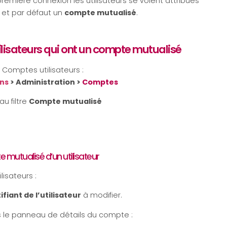
emière connexion les utilisateurs se voient attribués
et par défaut un
compte mutualisé
.
utilisateurs qui ont un compte mutualisé
s Comptes utilisateurs :
ons
> Administration >
Comptes
au filtre
Compte mutualisé
 mutualisé d’un utilisateur
lisateurs :
ifiant de l’utilisateur
à modifier.
 le panneau de détails du compte :