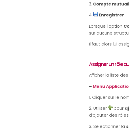
3.
Compte mutuali
4.
Enregistrer
Lorsque l’option
Co
sur aucune structu
Il faut alors lui assi
Assigner un rôle a
Afficher la liste de
–
Menu Applicati
1. Cliquer sur le n
2. Utiliser
pour
a
d’ajouter des rôle
3. Sélectionner la
s