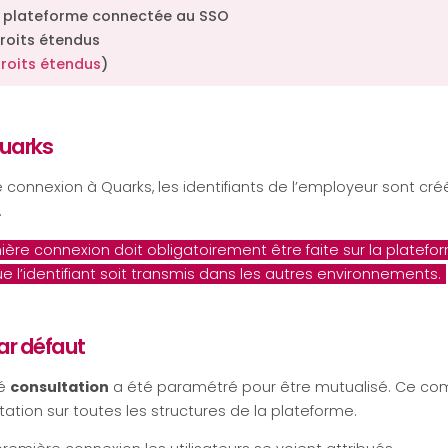
e plateforme connectée au SSO
roits étendus
droits étendus
)
uarks
e connexion à Quarks, les identifiants de l’employeur sont cré
.
mière connexion doit obligatoirement être faite sur la platef
e l’identifiant soit transmis dans les autres environnements.
ar défaut
mé
consultation
a été paramétré pour être mutualisé. Ce c
tation sur toutes les structures de la plateforme.