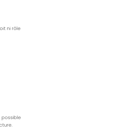
it ni rôle
st possible
cture.