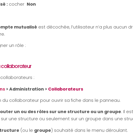
sé :
cocher
Non
mpte mutualisé
est décochée, l’utilisateur n’a plus aucun dro
re.
gner un rôle :
u collaborateur
s collaborateurs :
ons
> Administration >
Collaborateurs
om du collaborateur pour ouvrir sa fiche dans le panneau.
jouter un ou des rôles sur une structure ou un groupe
. Il e
s sur une structure ou seulement sur un groupe dans une stru
tructure
(ou le
groupe
) souhaité dans le menu déroulant.