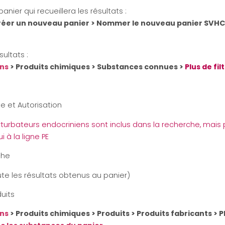
anier qui recueillera les résultats :
réer un nouveau panier > Nommer le nouveau panier SVHC
ésultats :
ons
> Produits chimiques > Substances connues >
Plus de fil
 et Autorisation
rturbateurs endocriniens sont inclus dans la recherche, mais 
ui à la ligne PE
che
ute les résultats obtenus au panier)
duits
ons
> Produits chimiques > Produits > Produits fabricants > P