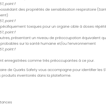
57, point f
ossédant des propriétés de sensibilisation respiratoire (Sa
ment)
57, point f
pécifiquement toxiques pour un organe cible à doses répét
57, point f
utres, présentant un niveau de préoccupation équivalent q
s probables sur la santé humaine et/ou l’environnement
57, point f
nt enregistrées comme très préoccupantes à ce jour.
taire de Quarks Safety vous accompagne pour identifier les 
 produits inventoriés dans la plateforme.
bstances