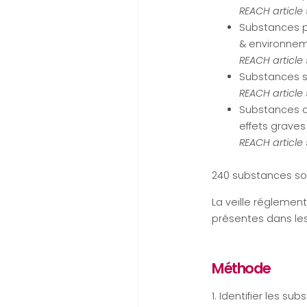
REACH article 
Substances p
& environne
REACH article 
Substances s
REACH article 
Substances a
effets grave
REACH article 
240 substances so
La veille réglemen
présentes dans les
Méthode
1. Identifier les su