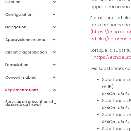
Gestion
approfondi en vue 
Configuration
Par ailleurs, l’ar
de la présence de 
Navigation
(
https://echa.euro
articles/communic
Approvisionnements
Lorsque la substitu
Circuit d'approbation
([
https://echa.euro
Formulation
Les substances co
Consommables
Substances c
et 1B)
Réglementations
REACH article 5
Substances P
Services de prévention et
de santé au travail
REACH article 
Substances v
REACH article 
Substances p