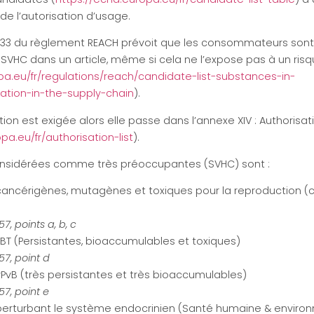
de l’autorisation d’usage.
ticle 33 du règlement REACH prévoit que les consommateurs son
SVHC dans un article, même si cela ne l’expose pas à un ris
pa.eu/fr/regulations/reach/candidate-list-substances-in-
ation-in-the-supply-chain
).
tion est exigée alors elle passe dans l’annexe XIV : Authorisati
pa.eu/fr/authorisation-list
).
nsidérées comme très préoccupantes (SVHC) sont :
ancérigènes, mutagènes et toxiques pour la reproduction (c
7, points a, b, c
BT (Persistantes, bioaccumulables et toxiques)
57, point d
PvB (très persistantes et très bioaccumulables)
57, point e
erturbant le système endocrinien (Santé humaine & enviro