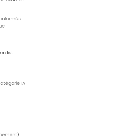
t informés
que
on list
atégorie 1A
nnement)