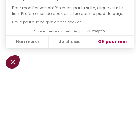
Pour modifier vos préférences par la suite, cliquez sur le
lien 'Préférences de cookies' situé dans le pied de page.
Lire la politique de gestion des cookies
Consentements certifiés par
Non merci
Je choisis
OK pour moi
Plateforme de Gestion du Consentement : Personnalisez vo
Axeptio consent
Notre plateforme vous permet d'adapter et de gérer vos param
Informations & démonstration