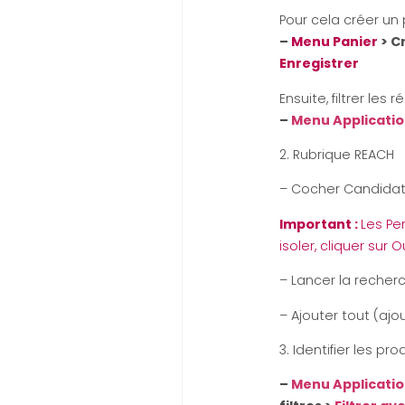
Pour cela créer un p
–
Menu Panier
> C
Enregistrer
Ensuite, filtrer les r
–
Menu Applicati
2. Rubrique REACH
– Cocher Candidate
Important :
Les Pe
isoler, cliquer sur O
– Lancer la recher
– Ajouter tout (ajo
3. Identifier les pro
–
Menu Applicati