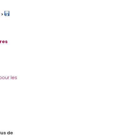
 >
tres
pour les
lus de