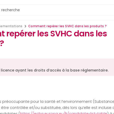
lementations
Comment repérer les SVHC dans les produits ?
repérer les SVHC dans les
?
 licence ayant les droits d’accès à la base réglementaire.
s préoccupante pour la santé et l’environnement (Substance
 être contrôlée et/ou substituée, dès lors qu’elle est incluse d
ndidates (
https://echa.europa.eu/fr/candidate-list-table
) à