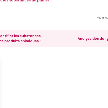
ec les substances du panier
Mis à jou
ntifier les substances
Analyse des dan
os produits chimiques ?