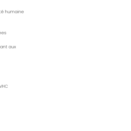
nté humaine
ées
uant aux
SVHC