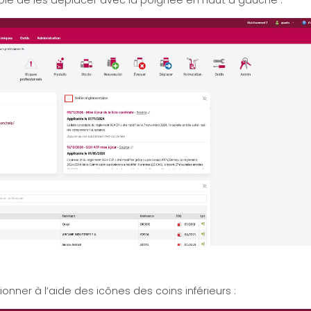
sible de les déplacer avec la poignée en haut à gauche :
onner à l’aide des icônes des coins inférieurs :