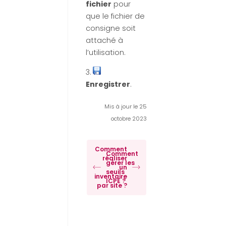
fichier
pour
que le fichier de
consigne soit
attaché à
l’utilisation.
3.
Enregistrer
.
Mis à jour le 25
octobre 2023
Comment
Comment
réaliser
gérer les
un
seuils
inventaire
ICPE ?
par site ?