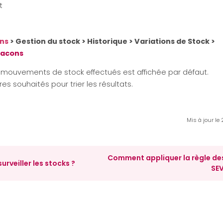
t
ons
>
Gestion du stock > Historique > Variations de Stock >
lacons
es mouvements de stock effectués est affichée par défaut.
tres souhaités pour trier les résultats.
Mis à jour le
Comment appliquer la règle de
rveiller les stocks ?
SE