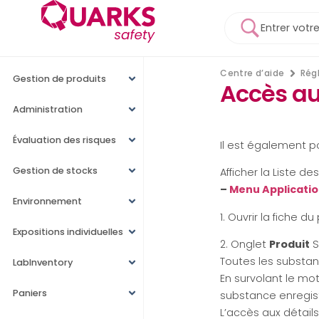
Centre d’aide
Rég
Gestion de produits
Accès aux
Administration
Évaluation des risques
Il est également po
Gestion de stocks
Afficher la Liste des
–
Menu Applicati
Environnement
1. Ouvrir la fiche du
Expositions individuelles
2. Onglet
Produit
S
Toutes les substan
LabInventory
En survolant le mo
Paniers
substance enregis
L’accès aux détail