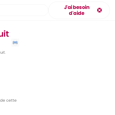
J'ai besoin
d'aide
uit
uit.
P de cette