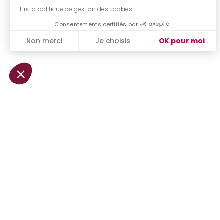
Lire la politique de gestion des cookies
Consentements certifiés par
Non merci
Je choisis
OK pour moi
Plateforme de Gestion du Consentement : Personnalisez vo
Axeptio consent
Notre plateforme vous permet d'adapter et de gérer vos param
Informations & démonstration
+33 (0)1 850 850 81
info@quarks-safety.com