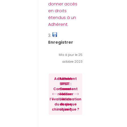
donner accès
en droits
étendus à un
Adhérent.
3.
Enregistrer
Mis à jour le 25
octobre 2023
Adhérent
Adhérent
SPST :
SPST :
Comment
Comment
réaliser
réaliser
l’évaluation
l’évaluation
du risque
du risque
chimique ?
chimique ?