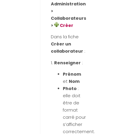
Administration
>
Collaborateurs
>
Créer
Dans la fiche
Créer un
collaborateur
:
1.
Renseigner
:
Prénom
et
Nom
Photo
:
elle doit
être de
format
carré pour
s’afficher
correctement.