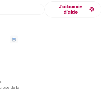
J'ai besoin
d'aide
.
roite de la