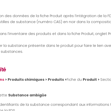
tion des données de la fiche Produit après l’intégration de la 
tilles de substance (numéro CAS) en noir dans la compositi
dans l’inventaire des produits et dans la fiche Produit, onglet P
r la substance présente dans le produit pour faire le lien av
 substances.
ïté
ons
> Produits chimiques > Produits >
Fiche du
Produit >
Secti
quette
Substance ambigüe
s identifiants de la substance correspondant aux informations
ns la FDS