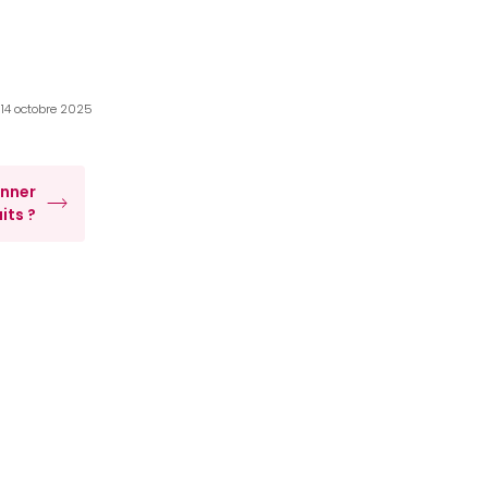
e 14 octobre 2025
nner
its ?