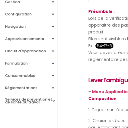
Gestion
Préambule :
Configuration
Lors de la vérifica
apparaitre des pas
Navigation
produit.
Elles sont visibles 
Approvisionnements
Ex :
64-17-5
Circuit d'approbation
Vous devez précise
réglementaire des
Formulation
Consommables
Lever l’ambigu
Réglementations
–
Menu Applicati
Composition
Services de prévention et
de santé au travail
1. Cliquer sur l’éti
2. Choisir les bon
par le fabricant da