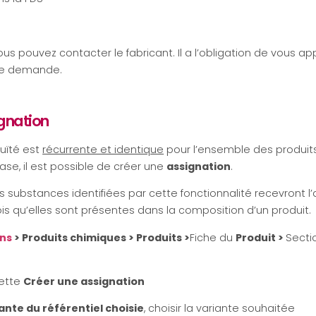
us pouvez contacter le fabricant. Il a l’obligation de vous ap
ple demande.
gnation
guïté est
récurrente et identique
pour l’ensemble des produit
base, il est possible de créer une
assignation
.
es substances identifiées par cette fonctionnalité recevront l’
ois qu’elles sont présentes dans la composition d’un produit.
ons
> Produits chimiques > Produits >
Fiche du
Produit >
Secti
quette
Créer une assignation
ante du référentiel choisie
, choisir la variante souhaitée