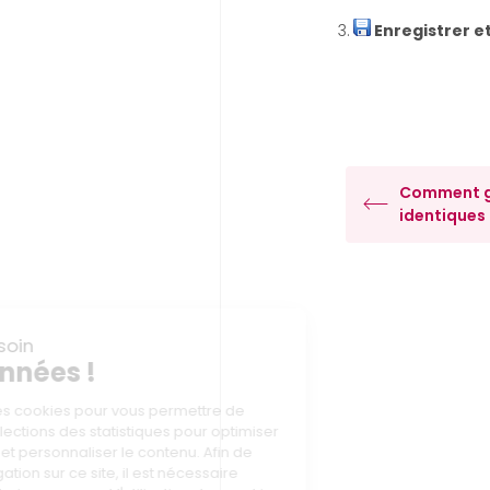
3.
Enregistrer e
Comment gé
identiques 
Nous prenons soin
de vos données !
Notre site utilise des cookies pour
vous permettre de naviguer. Nous
collections des statistiques pour optimiser les
fonctionnalités et personnaliser le contenu. Afin de
poursuivre la navigation sur ce site, il est nécessaire