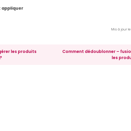
t appliquer
Mis à jour l
rer les produits
Comment dédoublonner – fusio
?
les produ