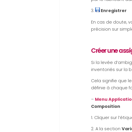
3.
Enregistrer
En cas de doute, vo
précision sur sim
Créer une assi
Si la levée d’ambi
inventoriés sur la 
Cela signifie que l
définie à chaque f
–
Menu Applicati
Composition
1. Cliquer sur l’éti
2. A la section
Vari