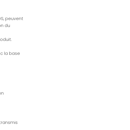
FDS, peuvent
on du
roduit.
ec la base
on
 transmis