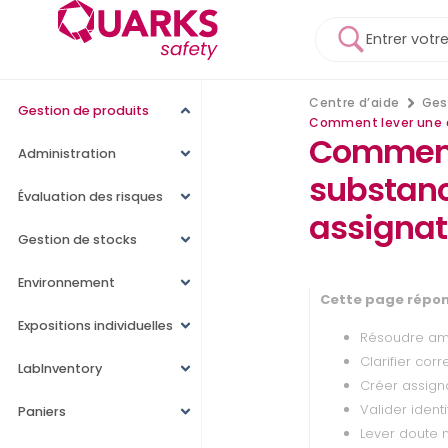
Centre d’aide
Ges
Gestion de produits
Comment lever une a
Comment 
Administration
substanc
Évaluation des risques
assignat
Gestion de stocks
Environnement
Cette page répon
Expositions individuelles
Résoudre amb
Clarifier co
LabInventory
Créer assign
Valider iden
Paniers
Lever doute 