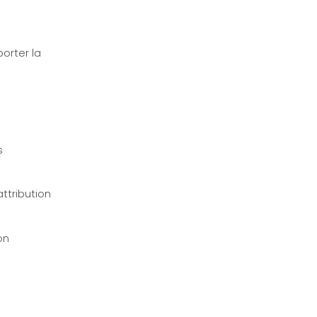
porter la
s
attribution
on