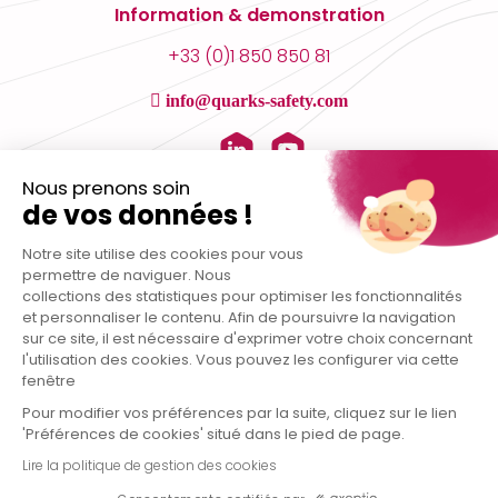
Information & demonstration
+33 (0)1 850 850 81
info@quarks-safety.com
Nous prenons soin
de vos données !
Notre site utilise des cookies pour vous
permettre de naviguer. Nous
collections des statistiques pour optimiser les fonctionnalités
et personnaliser le contenu. Afin de poursuivre la navigation
sur ce site, il est nécessaire d'exprimer votre choix concernant
l'utilisation des cookies. Vous pouvez les configurer via cette
fenêtre
Pour modifier vos préférences par la suite, cliquez sur le lien
Data protection policy
|
Legal notice
| This site is protected by reCAPTCHA and the Google
'Préférences de cookies' situé dans le pied de page.
Privacy Policy
and
Terms of Service
apply.
Lire la politique de gestion des cookies