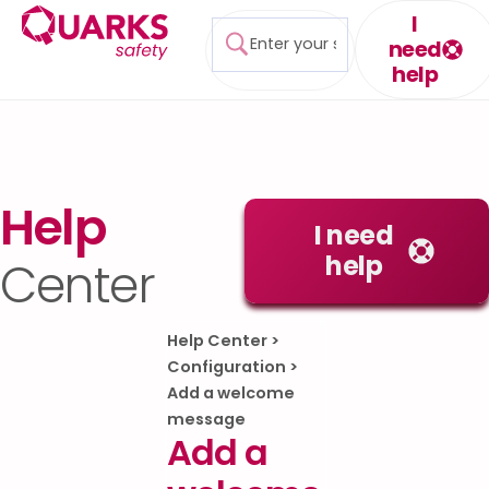
I
need
help
Help
I need
help
Center
Help Center
>
Configuration
>
Add a welcome
message
Add a