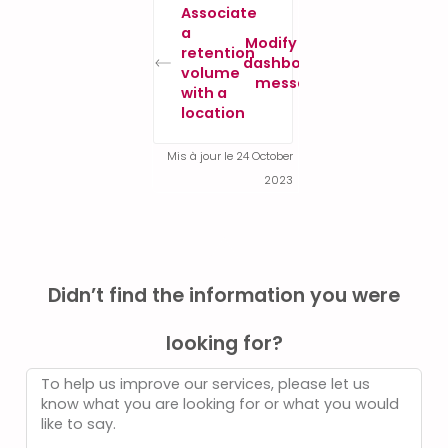
Associate
a
Modify the
retention
dashboard
volume
message
with a
location
Mis à jour le 24 October
2023
Didn’t find the information you were
looking for?