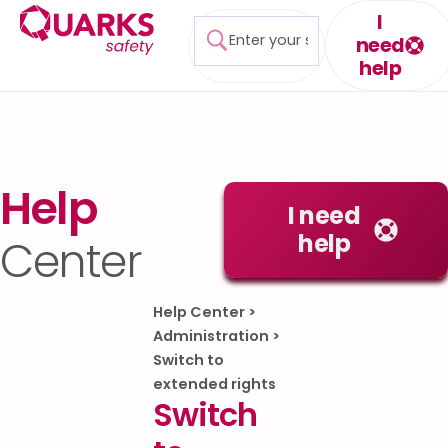
I
need
help
Help
I need
help
Center
Help Center
>
Administration
>
Switch to
extended rights
Switch