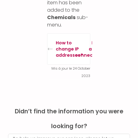
item has been
added to the
Chemicals
sub-
menu.
How to
How to
change IP
analyse
addresses?
connections?
Mis à jour le 24 October
2023
Didn’t find the information you were
looking for?